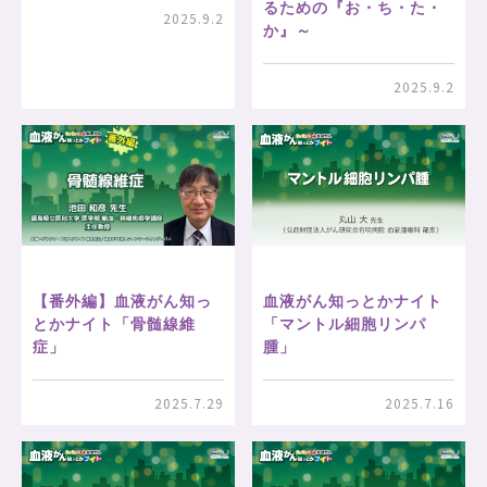
るための『お・ち・た・
2025.9.2
か』～
2025.9.2
血液がん知っとかナイト
【番外編】血液がん知っ
「マントル細胞リンパ
とかナイト「骨髄線維
腫」
症」
2025.7.16
2025.7.29