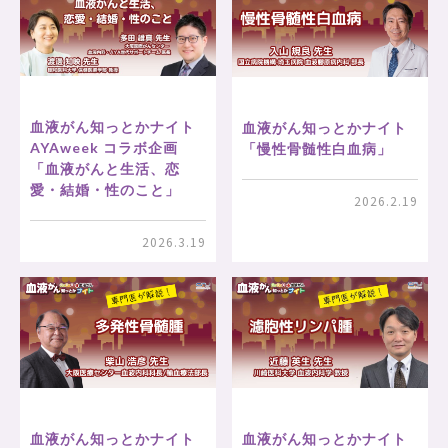
血液がん知っとかナイト
血液がん知っとかナイト
AYAweek コラボ企画
「慢性骨髄性白血病」
「血液がんと生活、恋
愛・結婚・性のこと」
2026.2.19
2026.3.19
血液がん知っとかナイト
血液がん知っとかナイト