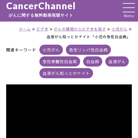
CancerChannel
がんに関する無料動画視聴サイト
>
>
>
>
ホーム
ビデオ
がんの種類からビデオを探す
小児がん
血液がん知っとかナイト「小児の急性白血病」
関連キーワード
小児がん
急性リンパ性白血病
急性骨髄性白血病
白血病
血液がん
血液がん知っとかナイト