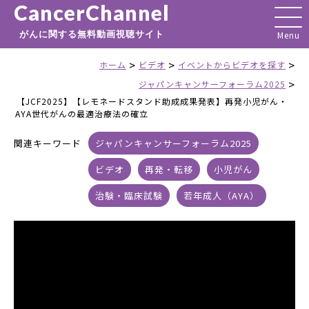
CancerChannel
がんに関する無料動画視聴サイト
>
>
>
ホーム
ビデオ
イベントからビデオを探す
>
ジャパンキャンサーフォーラム2025
【JCF2025】【レモネードスタンド助成成果発表】再発小児がん・
AYA世代がんの最適治療法の確立
関連キーワード
ジャパンキャンサーフォーラム2025
ビデオ
再発・転移
小児がん
治験・臨床試験
若年成人（AYA）