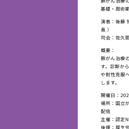
肺がん治療
基礎・周術
演者：後藤 
長 ）
司会：佐久間
概要：
肺がん治療
す。診断か
や耐性克服
します。
開催日：202
場所：国立
配信
主催：認定
後援：厚生