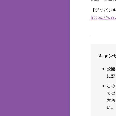
【ジャパン
https://ww
キャン
公開
に記
この
ての
方法
い。