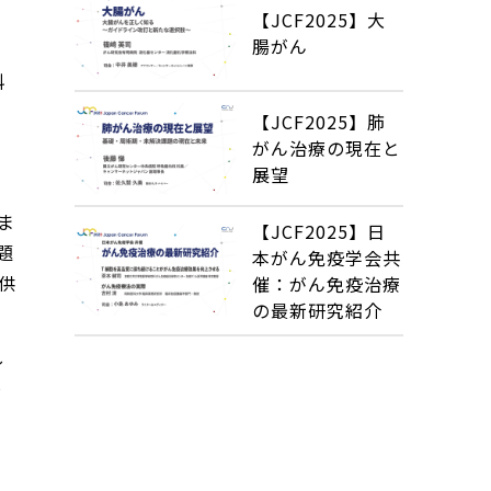
【JCF2025】大
腸がん
科
【JCF2025】肺
がん治療の現在と
展望
ま
【JCF2025】日
題
本がん免疫学会共
供
催：がん免疫治療
の最新研究紹介
～
ド