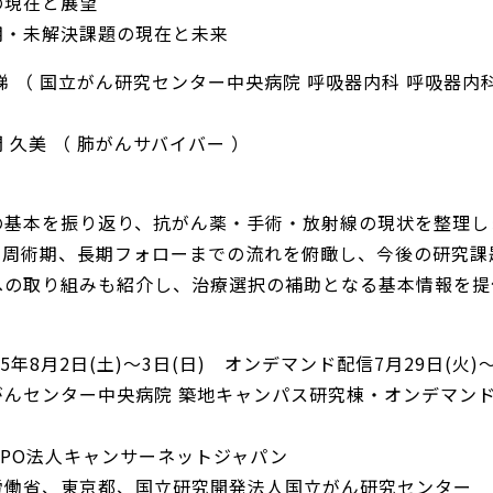
の現在と展望
期・未解決課題の現在と未来
悌 （ 国立がん研究センター中央病院 呼吸器内科 呼吸器内
 久美 （ 肺がんサバイバー ）
の基本を振り返り、抗がん薬・手術・放射線の現状を整理し
ら周術期、長期フォローまでの流れを俯瞰し、今後の研究課
への取り組みも紹介し、治療選択の補助となる基本情報を提
5年8月2日(土)～3日(日) オンデマンド配信7月29日(火)
がんセンター中央病院 築地キャンパス研究棟・オンデマン
NPO法人キャンサーネットジャパン
労働省、東京都、国立研究開発法人国立がん研究センター