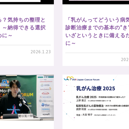
る？気持ちの整理と
「乳がんってどういう病
」～納得できる選択
診断治療までの基本の“き
めに～
いざというときに備える
に～
2026.1.23
202