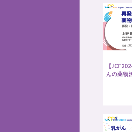
【JCF2
んの薬物治