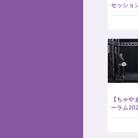
セッショ
【ちゃや
ーラム20