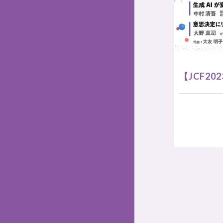
【JCF20