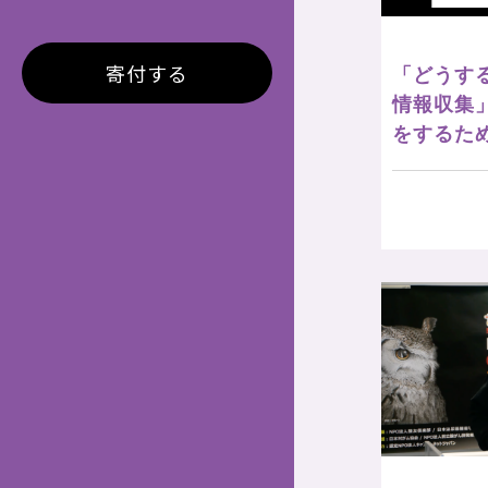
寄付する
「どうす
情報収集
をするた