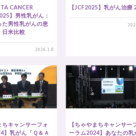
TA CANCER
【JCF2025】乳がん治療 2
 2025】男性乳がん：
った男性乳がんの患
202
、日米比較
2026.1.8
まちキャンサーフォ
【ちゃやまちキャンサー
24】乳がん「Ｑ＆Ａ
ーラム2024】あなたの乳