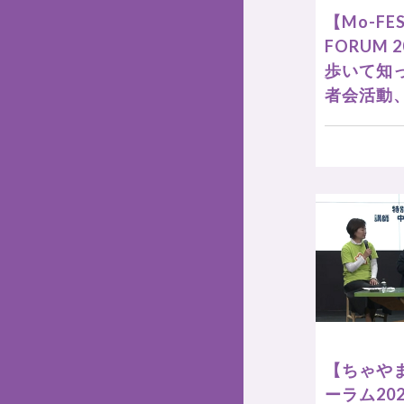
【Mo-FES
FORUM
歩いて知
者会活動
【ちゃや
ーラム20