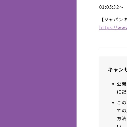
01:05:32～
【ジャパン
https://ww
キャン
公開
に記
この
ての
方法
い。