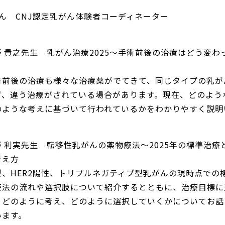
さん CNJ認定乳がん体験者コーディネーター
】
 上野 貴之先生 乳がん治療2025〜手術前後の治療はどう変わ
術前後の治療も様々な治療薬がでてきて、同じタイプの乳が
ず、違う治療がされている場合があります。現在、どのよう
のような考えに基づいて行われているかをわかりやすく説明
 高野 利実先生 転移性乳がんの薬物療法〜2025年の標準治療
考え方
、HER2陽性、トリプルネガティブ型乳がんの現時点での
療法の流れや選択肢について紹介するとともに、治療目標に
、どのように考え、どのように選択していくかについてお話
います。