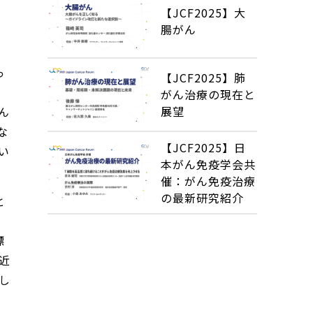
【JCF2025】大
腸がん
っ
【JCF2025】肺
がん治療の現在と
展望
ん
な
【JCF2025】日
い
本がん免疫学会共
催：がん免疫治療
の最新研究紹介
と
標
近
し