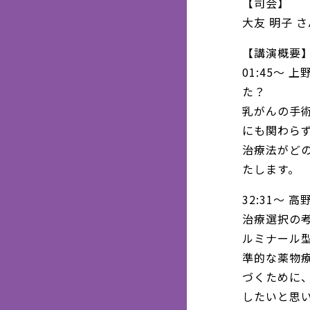
【司会】
大友 明子 
【講演概要
01:45～
た？
乳がんの手
にも関わら
治療法がど
たします。
32:31～
治療選択の
ルミナール型
準的な薬物
づくために
したいと思