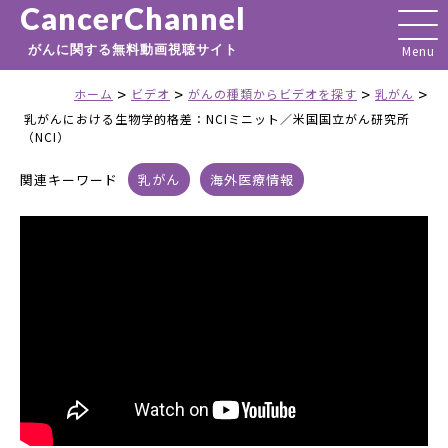
CancerChannel
がんに関する無料動画視聴サイト
>
>
>
>
ホーム
ビデオ
がんの種類からビデオを探す
乳がん
乳がんにおける生物学的格差：NCIミニット／米国国立がん研究所
（NCI）
関連キーワード
乳がん
海外医療情報