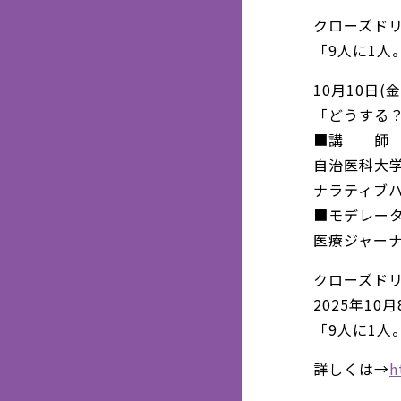
クローズドリ
「9人に1
10月10日(金)
「どうする
■講 師
自治医科大
ナラティブ
■モデレー
医療ジャー
クローズドリ
2025年10
「9人に1
詳しくは→
h