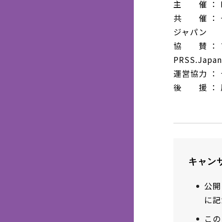
主 催 ： 
共 催 ：
ジャパン
協 賛 ：
PRSS.Jap
運営協力 ：
後 援 ：
キャン
公開
に記
この