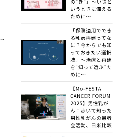
の“き”」～いざと
いうときに備える
ために～
「保険適用ででき
る乳房再建ってな
～
に？今からでも知
っておきたい選択
肢」～治療と再建
を“知って選ぶ”た
めに～
【Mo-FESTA
CANCER FORUM
2025】男性乳が
ん：歩いて知った
男性乳がんの患者
会活動、日米比較