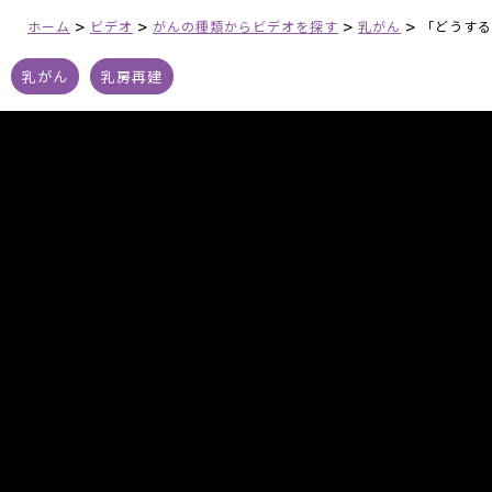
>
>
>
>
ホーム
ビデオ
がんの種類からビデオを探す
乳がん
「どうする
乳がん
乳房再建