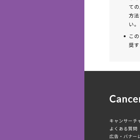
ての
方法
い。
この
奨す
Cance
キャンサーチ
よくある質問
広告・バナー