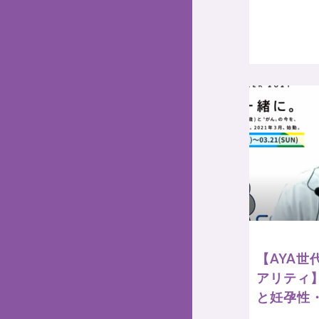
【AYA世
アリティ
と妊孕性