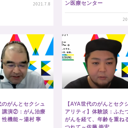
ン医療センター
2021.7.8
20
代のがんとセクシュ
【AYA世代のがんとセク
】講演②：がん治療
アリティ】体験談：ふた
・性機能～湯村 寧
がんを経て、年齢を重ね
つれて～佐藤 崇宏