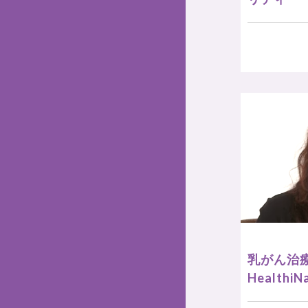
乳がん治
HealthiN