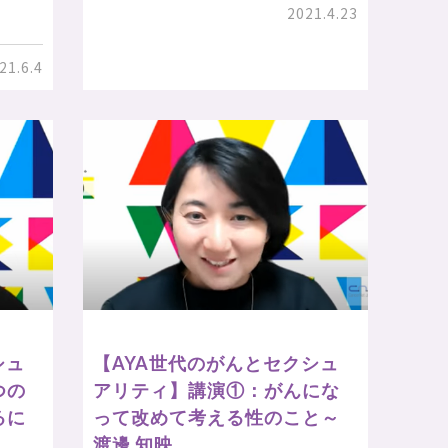
2021.4.23
21.6.4
シュ
【AYA世代のがんとセクシュ
つの
アリティ】講演①：がんにな
るに
って改めて考える性のこと～
渡邊 知映