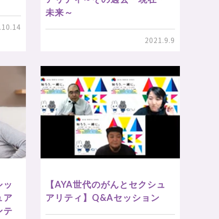
未来～
.10.14
2021.9.9
シッ
【AYA世代のがんとセクシュ
ュア
アリティ】Q&Aセッション
ンテ