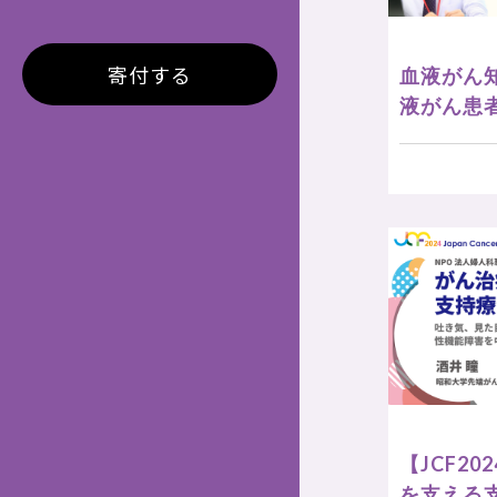
寄付する
血液がん
液がん患
【JCF2
を支える