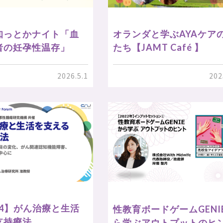
知っとかナイト「血
オランダと学ぶAYAケア
者の妊孕性温存」
たち【JAMT Café 】
2026.5.1
202
024】がん治療と生活
性教育ボードゲームGENI
支持療法
ら学ぶアウトプットのヒ