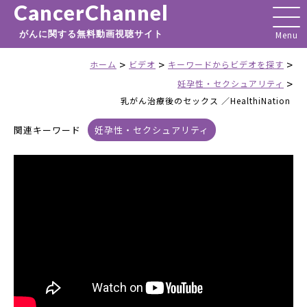
CancerChannel
がんに関する無料動画視聴サイト
>
>
>
ホーム
ビデオ
キーワードからビデオを探す
>
妊孕性・セクシュアリティ
乳がん治療後のセックス ／HealthiNation
関連キーワード
妊孕性・セクシュアリティ