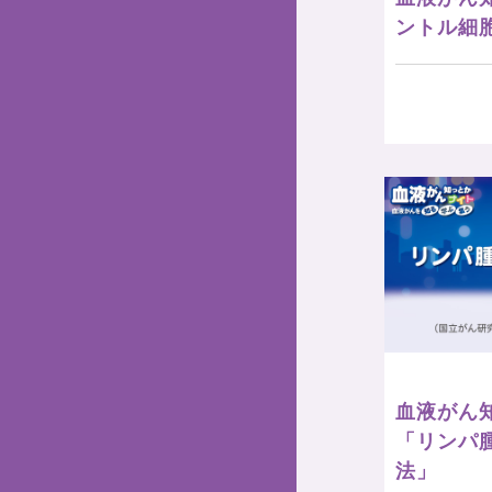
ントル細
血液がん知
「リンパ腫
法」