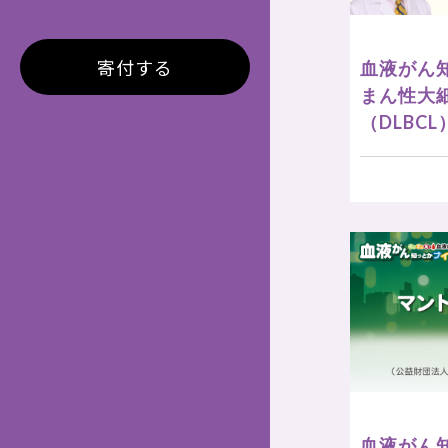
寄付する
血液がん
まん性大
（DLBCL
血液がん