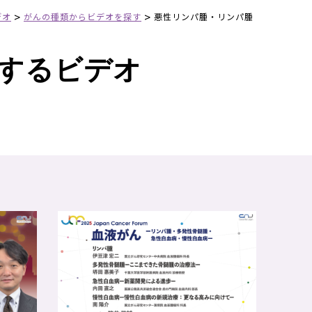
>
>
デオ
がんの種類からビデオを探す
悪性リンパ腫・リンパ腫
するビデオ