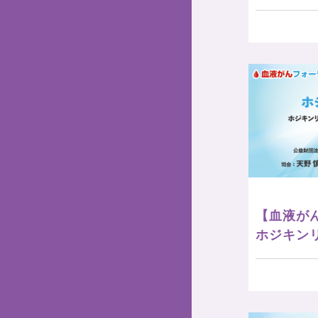
【血液がん
ホジキン