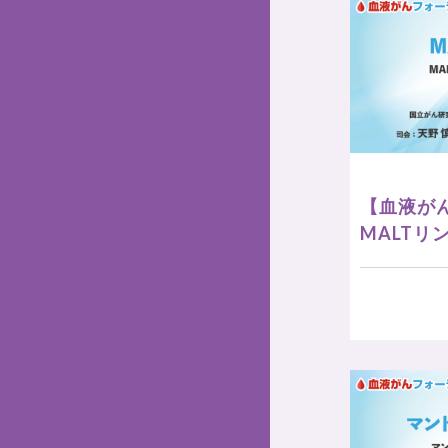
【血液がん
MALTリ