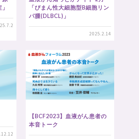
症」
「びまん性大細胞型B細胞リン
パ腫(DLBCL)」
25.7.2
2025.2.14
【BCF2023】血液がん患者の
本音トーク
.12.12