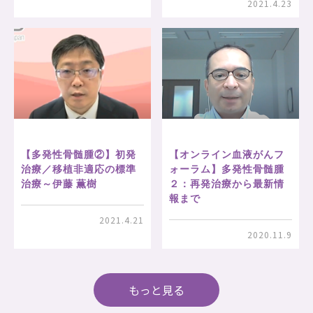
2021.4.23
【多発性骨髄腫②】初発
【オンライン血液がんフ
治療／移植非適応の標準
ォーラム】多発性骨髄腫
治療～伊藤 薫樹
２：再発治療から最新情
報まで
2021.4.21
2020.11.9
もっと見る