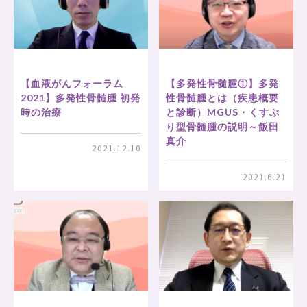
【血液がんフォーラム
【多発性骨髄腫①】多発
2021】多発性骨髄腫 初発
性骨髄腫とは（疾患概要
時の治療
と診断）MGUS・くすぶ
り型骨髄腫の説明～飯田
真介
2021.12.10
2021.6.21