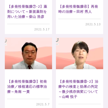
【多発性骨髄腫⑦-2】薬
【多発性骨髄腫④】再発
剤について～新規薬剤を
時の治療～田村 秀人
用いた治療～柴山 浩彦
2021.5.13
2021.5.17
【多発性骨髄腫③】初発
【多発性骨髄腫⑧-2】治
治療／移植適応の標準治
療中の検査と効果の判定
療～角南 一貴
～微少残存病変について
～山崎 悦子
2021.5.7