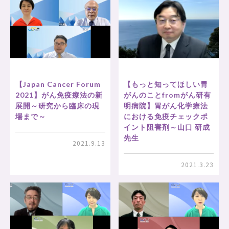
【Japan Cancer Forum
【もっと知ってほしい胃
2021】がん免疫療法の新
がんのことfromがん研有
展開～研究から臨床の現
明病院】胃がん化学療法
場まで～
における免疫チェックポ
イント阻害剤～山口 研成
先生
2021.9.13
2021.3.23