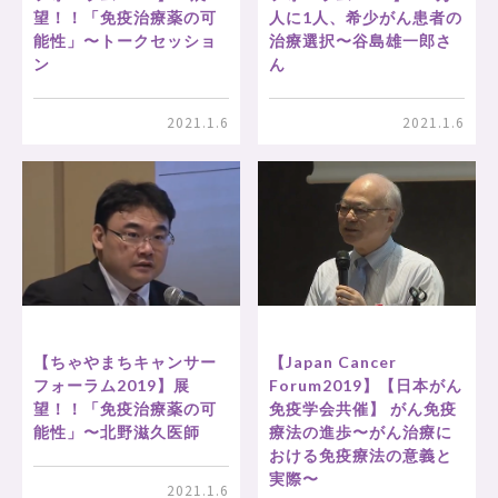
望！！「免疫治療薬の可
人に1人、希少がん患者の
能性」〜トークセッショ
治療選択〜谷島雄一郎さ
ン
ん
2021.1.6
2021.1.6
【Japan Cancer
【ちゃやまちキャンサー
Forum2019】【日本がん
フォーラム2019】展
免疫学会共催】 がん免疫
望！！「免疫治療薬の可
療法の進歩〜がん治療に
能性」〜北野滋久医師
おける免疫療法の意義と
実際〜
2021.1.6