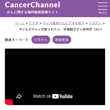
CancerChannel
がんに関する無料動画視聴サイト
>
>
>
>
ホーム
ビデオ
がんの種類からビデオを探す
小児がん
子どもががんと診断されたら／米国国立がん研究所（NCI）
関連キーワード
小児がん
患者家族