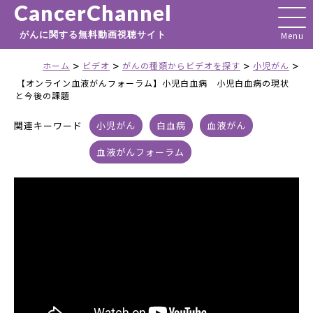
CancerChannel
がんに関する無料動画視聴サイト
>
>
>
>
ホーム
ビデオ
がんの種類からビデオを探す
小児がん
【オンライン血液がんフォーラム】小児白血病 小児白血病の現状
と今後の課題
関連キーワード
小児がん
白血病
血液がん
血液がんフォーラム