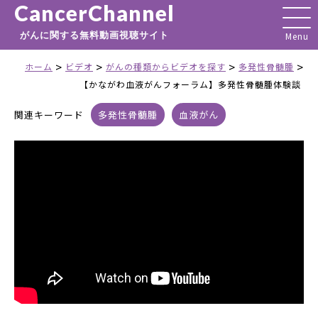
CancerChannel
がんに関する無料動画視聴サイト
>
>
>
>
ホーム
ビデオ
がんの種類からビデオを探す
多発性骨髄腫
【かながわ血液がんフォーラム】多発性骨髄腫体験談
関連キーワード
多発性骨髄腫
血液がん