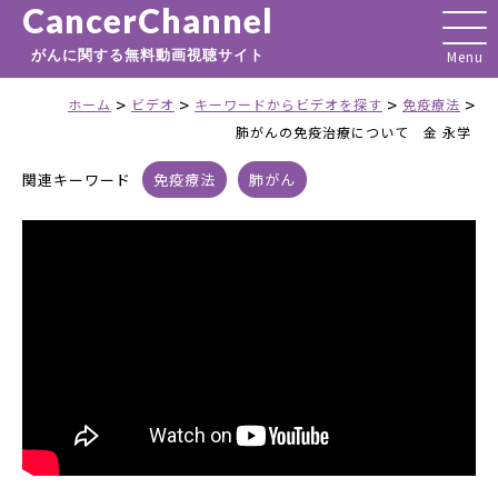
CancerChannel
がんに関する無料動画視聴サイト
>
>
>
>
ホーム
ビデオ
キーワードからビデオを探す
免疫療法
肺がんの免疫治療について 金 永学
関連キーワード
免疫療法
肺がん