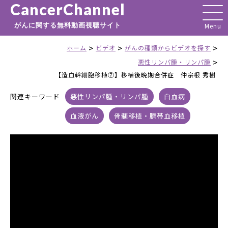
CancerChannel
がんに関する無料動画視聴サイト
>
>
>
ホーム
ビデオ
がんの種類からビデオを探す
>
悪性リンパ腫・リンパ腫
【造血幹細胞移植⑦】移植後晩期合併症 仲宗根 秀樹
関連キーワード
悪性リンパ腫・リンパ腫
白血病
血液がん
骨髄移植・臍帯血移植