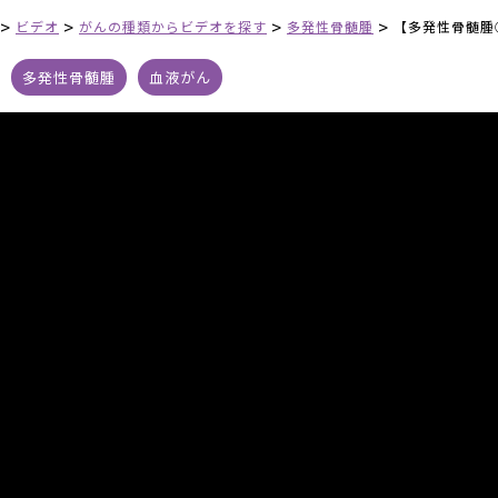
>
>
>
>
ビデオ
がんの種類からビデオを探す
多発性骨髄腫
【多発性骨髄腫
多発性骨髄腫
血液がん