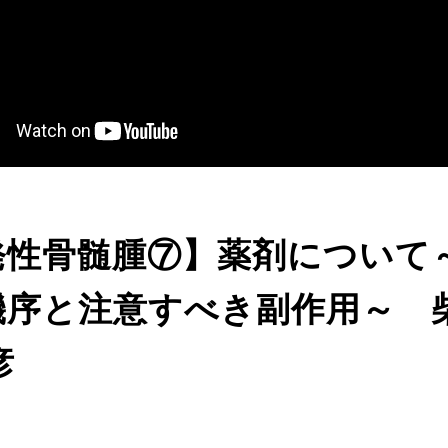
発性骨髄腫⑦】薬剤について
機序と注意すべき副作用～ 
彦