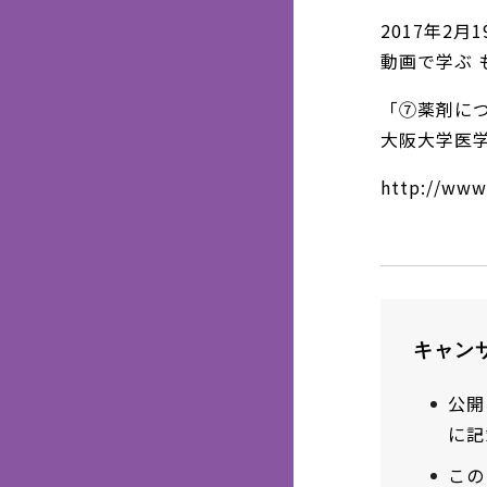
2017年2月
動画で学ぶ
「⑦薬剤に
大阪大学医学
http://www
キャン
公開
に記
この