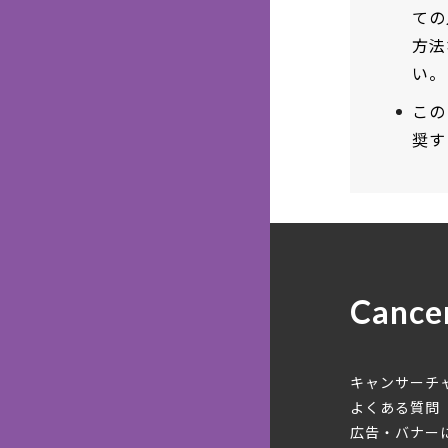
ての
方法
い。
この
奨す
Cance
キャンサーチ
よくある質問
広告・バナー