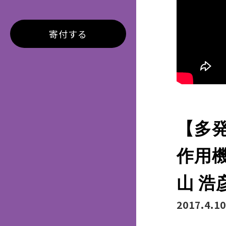
寄付する
【多
作用
山 浩
2017.4.10