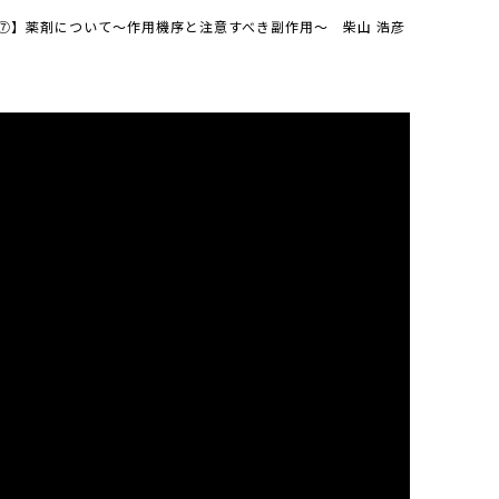
⑦】薬剤について～作用機序と注意すべき副作用～ 柴山 浩彦