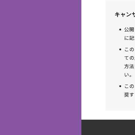
キャン
公開
に記
この
ての
方法
い。
この
奨す