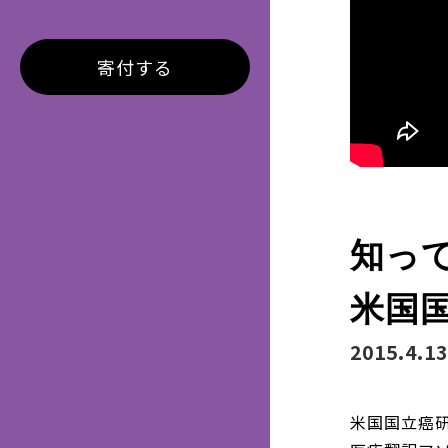
寄付する
知っ
米国国
2015.4.13
米国国立癌研