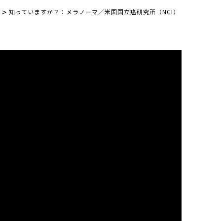
>
知っていますか？：メラノーマ／米国国立癌研究所（NCI）