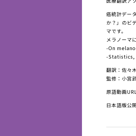
医療翻訳ア
癌統計デー
か？」のビ
マです。
メラノーマに
-On melan
-Statistics
翻訳：佐々
監修：小宮
原語動画UR
日本語版公開日: