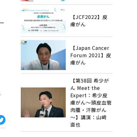
【JCF2022】皮
ー
膚がん
【Japan Cancer
Forum 2021】皮
膚がん
【第58回 希少が
ん Meet the
M
Expert：希少皮
膚がん～頭皮血管
肉腫・汗腺がん
～】講演：山﨑
直也