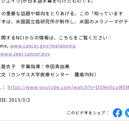
ソシエイツ)が日本語字幕を付けたものです。
タの重要な話題や傾向をとりあげる、この「知っています
デオは、­米国国立癌研究所が制作し、米国のメラノーマがテ
関するNCIからの情報は、こちらをご覧ください：
oma,
www.cancer.gov/melanoma
,
www.seer.cancer.gov
木亜衣子 字幕指導：寺田真由美
武文（カンザス大学医療センター 腫瘍内科）
L：
https://www.youtube.com/watch?v=DS9eIhcuWE
 2015/3/2
このビデオをシェア：