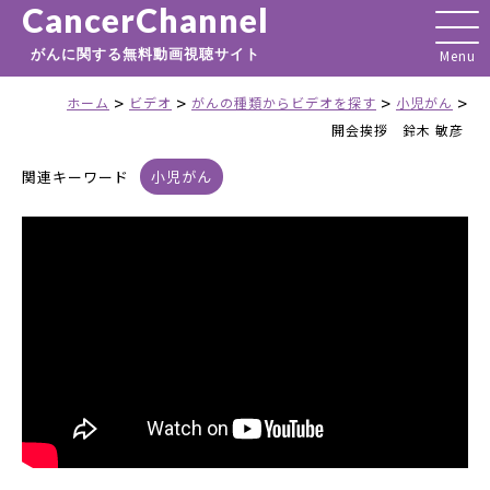
CancerChannel
がんに関する無料動画視聴サイト
>
>
>
>
ホーム
ビデオ
がんの種類からビデオを探す
小児がん
開会挨拶 鈴木 敏彦
関連キーワード
小児がん