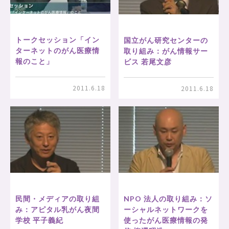
トークセッション「イン
国立がん研究センターの
ターネットのがん医療情
取り組み：がん情報サー
報のこと」
ビス 若尾文彦
2011.6.18
2011.6.18
民間・メディアの取り組
NPO 法人の取り組み：ソ
み：アピタル乳がん夜間
ーシャルネットワークを
学校 平子義紀
使ったがん医療情報の発