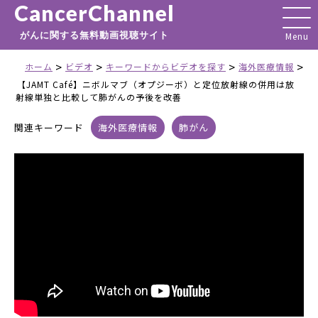
CancerChannel
がんに関する無料動画視聴サイト
>
>
>
>
ホーム
ビデオ
キーワードからビデオを探す
海外医療情報
【JAMT Café】ニボルマブ（オプジーボ）と定位放射線の併用は放
射線単独と比較して肺がんの予後を改善
関連キーワード
海外医療情報
肺がん