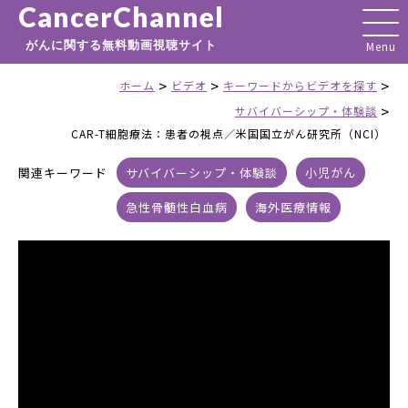
CancerChannel
がんに関する無料動画視聴サイト
>
>
>
ホーム
ビデオ
キーワードからビデオを探す
>
サバイバーシップ・体験談
CAR-T細胞療法：患者の視点／米国国立がん研究所（NCI）
関連キーワード
サバイバーシップ・体験談
小児がん
急性骨髄性白血病
海外医療情報