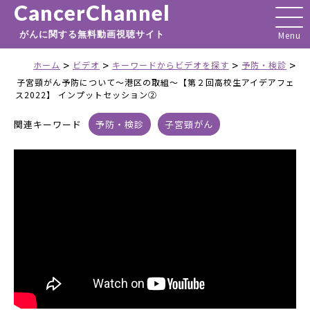
CancerChannel
がんに関する無料動画視聴サイト
>
>
>
>
ホーム
ビデオ
キーワードからビデオを探す
予防・検診
子宮頸がん予防について～港区の取組～【第２回高校生アイデアフェ
ス2022】 インプットセッション②
関連キーワード
予防・検診
子宮頸がん