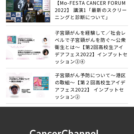
【Mo-FESTA CANCER FORUM
2022】 講演1「最新のスクリー
ニングと診断について」
子宮頸がんを経験して／社会レ
ベルで子宮頸がんを防ぐ～公衆
衛生とは～【第2回高校生アイ
デアフェス2022】インプットセ
ッション③④
子宮頸がん予防について～港区
の取組～【第２回高校生アイデ
アフェス2022】 インプットセ
ッション②
CancerChannel