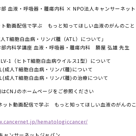
部 血液・呼吸器・腫瘍内科 × NPO法人キャンサーネッ
ット動画配信で学ぶ もっと知ってほしい血液のがんのこと
 成人T細胞白血病・リンパ腫（ATL）について」
部内科学講座 血液・呼吸器・腫瘍内科 勝屋 弘雄 先生
0 HTLV-1（ヒトT細胞白血病ウイルス1型）について
2 ATL(成人T細胞白血病・リンパ腫)について
6 ATL(成人T細胞白血病・リンパ腫)の治療について
はCNJのホームページをご参照ください
ーネット動画配信で学ぶ もっと知ってほしい血液のがんの
w.cancernet.jp/hematologiccancer/
人キャンサーネットジャパン