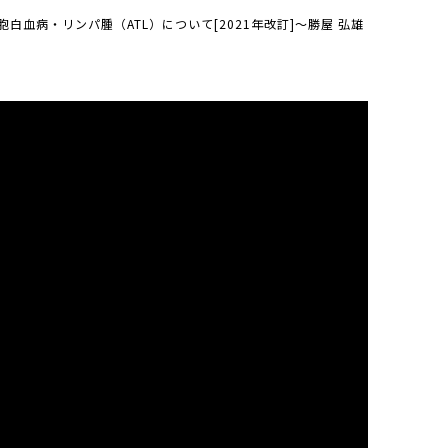
T細胞白血病・リンパ腫（ATL）について[2021年改訂]～勝屋 弘雄