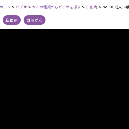
>
>
>
>
ホーム
ビデオ
がんの種類からビデオを探す
白血病
No.10 成人
白血病
血液がん