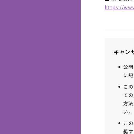
https://www
キャン
公開
に記
この
ての
方法
い。
この
奨す