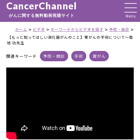
CancerChannel
がんに関する無料動画視聴サイト
>
>
>
>
ホーム
ビデオ
キーワードからビデオを探す
予防・検診
【もっと知ってほしい消化器がんのこと】胃がんの手術について～菊
地 功先生
関連キーワード
予防・検診
手術
胃がん