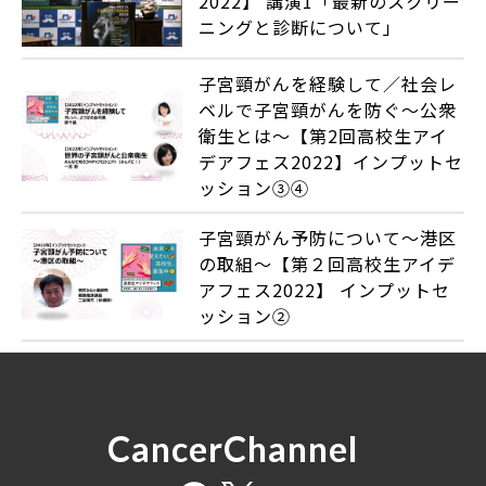
2022】 講演1「最新のスクリー
ニングと診断について」
子宮頸がんを経験して／社会レ
ベルで子宮頸がんを防ぐ～公衆
衛生とは～【第2回高校生アイ
デアフェス2022】インプットセ
ッション③④
子宮頸がん予防について～港区
の取組～【第２回高校生アイデ
アフェス2022】 インプットセ
ッション②
CancerChannel