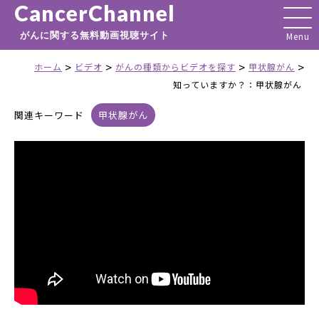
CancerChannel
がんに関する無料動画視聴サイト
>
>
>
>
ホーム
ビデオ
がんの種類からビデオを探す
甲状腺がん
知っていますか？：甲状腺がん
関連キーワード
甲状腺がん