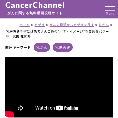
CancerChannel
がんに関する無料動画視聴サイト
>
>
>
>
ホーム
ビデオ
がんの種類からビデオを探す
乳がん
乳房再建手術には患者さん自身の“ボディイメージ”を高めるパワー
が 武田 睦医師
関連キーワード
乳がん
乳房再建