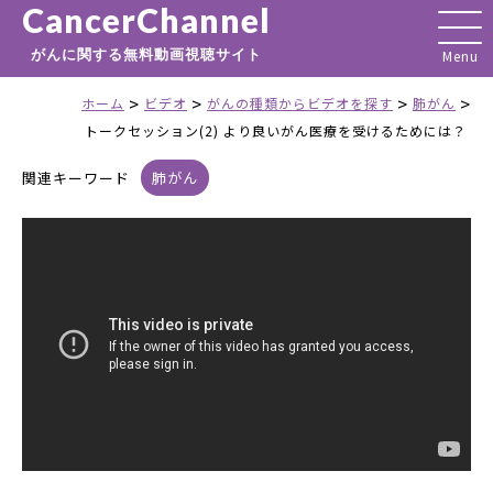
CancerChannel
がんに関する無料動画視聴サイト
>
>
>
>
ホーム
ビデオ
がんの種類からビデオを探す
肺がん
トークセッション(2) より良いがん医療を受けるためには？
関連キーワード
肺がん