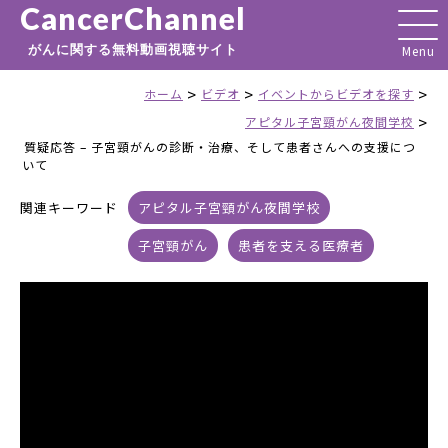
CancerChannel
がんに関する無料動画視聴サイト
>
>
>
ホーム
ビデオ
イベントからビデオを探す
>
アピタル子宮頸がん夜間学校
質疑応答 – 子宮頸がんの診断・治療、そして患者さんへの支援につ
いて
関連キーワード
アピタル子宮頸がん夜間学校
子宮頸がん
患者を支える医療者