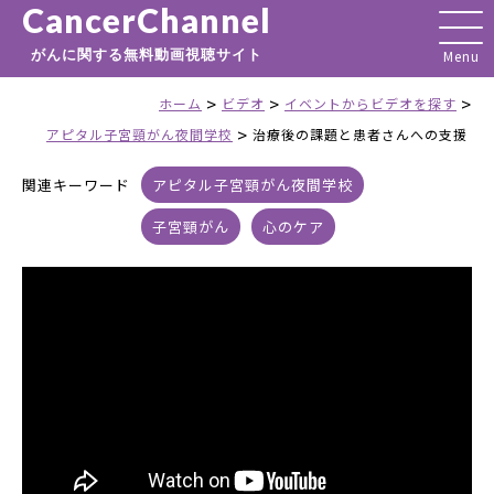
CancerChannel
がんに関する無料動画視聴サイト
>
>
>
ホーム
ビデオ
イベントからビデオを探す
>
アピタル子宮頸がん夜間学校
治療後の課題と患者さんへの支援
関連キーワード
アピタル子宮頸がん夜間学校
子宮頸がん
心のケア