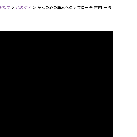
>
>
を探す
心のケア
がんの心の痛みへのアプローチ 吉内 一浩