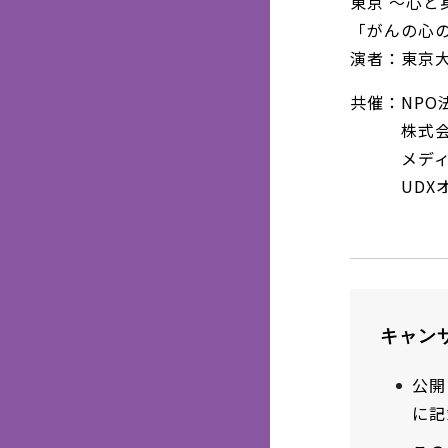
東京 ～心
「がんの心
演者：東京
共催：NPO
株式会社
メディア
UDXオ
キャン
公開
に記