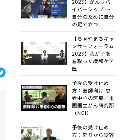
2023】がんサバ
イバーシップ ～
自分のために自分
の足で立つ
【ちゃやまちキャ
ンサーフォーラム
2023】我が子を
看取った緩和ケア
医
予後の受け止め
方：医師向け 患
者中心の医療／米
国国立がん研究所
（NCI）
予後の受け止め
方：怒りから受容