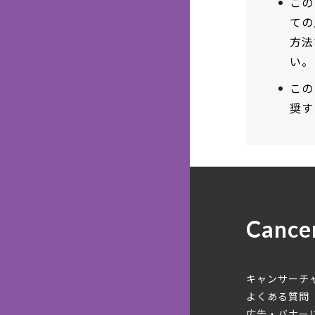
この
ての
方法
い。
この
奨す
Cance
キャンサーチ
よくある質問
広告・バナー