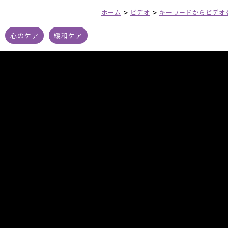
>
>
ホーム
ビデオ
キーワードからビデオ
心のケア
緩和ケア