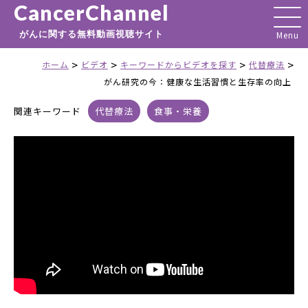
CancerChannel
がんに関する無料動画視聴サイト
>
>
>
>
ホーム
ビデオ
キーワードからビデオを探す
代替療法
がん研究の今：健康な生活習慣と生存率の向上
関連キーワード
代替療法
食事・栄養