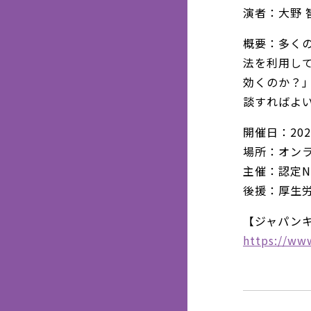
演者：大野 
概要：多く
法を利用し
効くのか？
談すればよ
開催日：202
場所：オン
主催：認定
後援：厚生
【ジャパン
https://ww