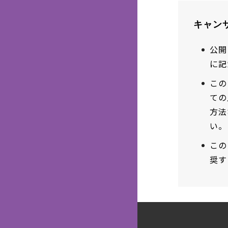
キャン
公開
に記
この
ての
方法
い。
この
奨す