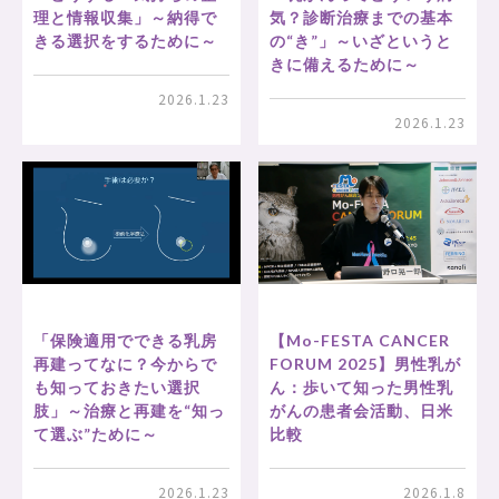
理と情報収集」～納得で
気？診断治療までの基本
きる選択をするために～
の“き”」～いざというと
きに備えるために～
2026.1.23
2026.1.23
「保険適用でできる乳房
【Mo-FESTA CANCER
再建ってなに？今からで
FORUM 2025】男性乳が
も知っておきたい選択
ん：歩いて知った男性乳
肢」～治療と再建を“知っ
がんの患者会活動、日米
て選ぶ”ために～
比較
2026.1.23
2026.1.8