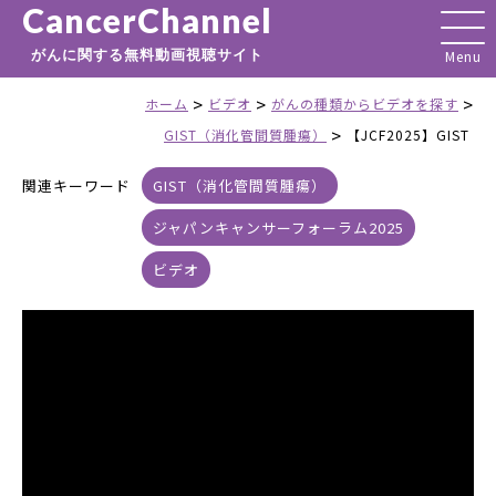
CancerChannel
がんに関する無料動画視聴サイト
>
>
>
ホーム
ビデオ
がんの種類からビデオを探す
>
GIST（消化管間質腫瘍）
【JCF2025】GIST
関連キーワード
GIST（消化管間質腫瘍）
ジャパンキャンサーフォーラム2025
ビデオ