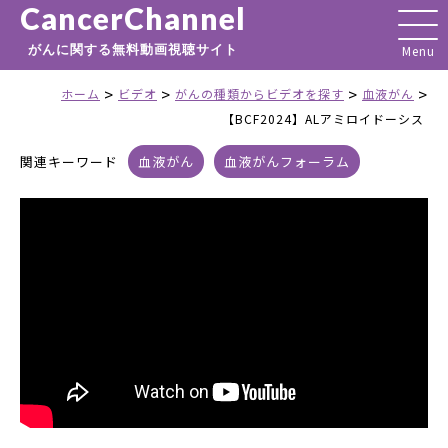
CancerChannel
がんに関する無料動画視聴サイト
>
>
>
>
ホーム
ビデオ
がんの種類からビデオを探す
血液がん
【BCF2024】ALアミロイドーシス
関連キーワード
血液がん
血液がんフォーラム