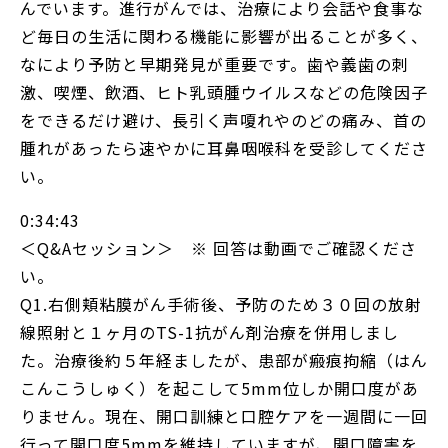
んでいます。進行がんでは、治療により会話や食事な
ど毎日の生活に関わる機能に影響が出ることが多く、
なにより予防と早期発見が重要です。歯や義歯の刺
激、喫煙、飲酒、ヒト乳頭腫ウイルスなどの危険因子
をできるだけ避け、長引く声嗄れやのどの痛み、首の
腫れがあったら速やかに耳鼻咽喉科を受診してくださ
い。
0:34:43
＜Q&Aセッション＞ ※ 回答は動画でご確認くださ
い。
Q1.右側頬粘膜がん手術後、予防のため３０回の放射
線照射と１ヶ月のTS-1抗がん剤治療を併用しまし
た。治療後約５年経ましたが、患部が瘢痕拘縮（はん
こんこうしゅく）を起こして5mm位しか開口度があ
りません。現在、開口訓練と口腔ケアを一週間に一回
行って開口度5mmを維持していますが、開口障害を