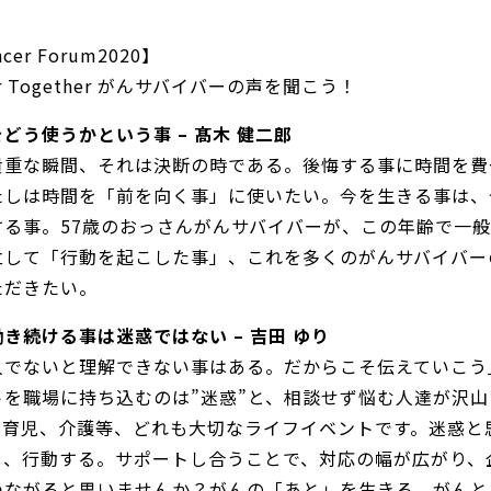
ncer Forum2020】
cer Together がんサバイバーの声を聞こう！
どう使うかという事 – 髙木 健二郎
貴重な瞬間、それは決断の時である。後悔する事に時間を費
たしは時間を「前を向く事」に使いたい。今を生きる事は、
する事。57歳のおっさんがんサバイバーが、この年齢で一
立して「行動を起こした事」、これを多くのがんサバイバー
ただきたい。
き続ける事は迷惑ではない – 吉田 ゆり
人でないと理解できない事はある。だからこそ伝えていこう
トを職場に持ち込むのは”迷惑”と、相談せず悩む人達が沢山
、育児、介護等、どれも大切なライフイベントです。迷惑と
し、行動する。サポートし合うことで、対応の幅が広がり、
つながると思いませんか？がんの「あと」を生きる、がんと