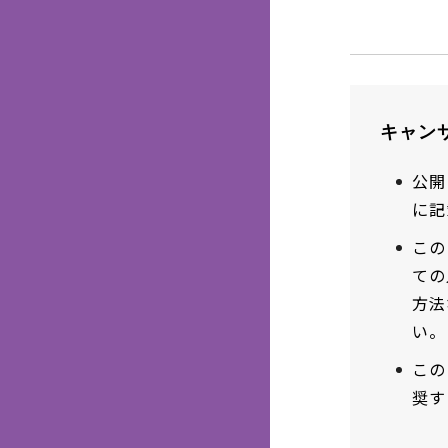
キャン
公開
に記
この
ての
方法
い。
この
奨す