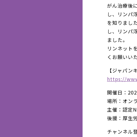
がん治療後
し、リンパ
を知りまし
し、リンパ
ました。
リンネット
くお願いい
【ジャパン
https://ww
開催日：202
場所：オン
主催：認定
後援：厚生
チャンネル