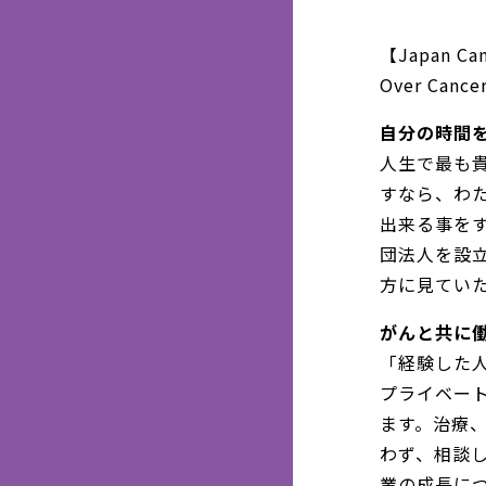
【Japan Ca
Over Can
自分の時間を
人生で最も
すなら、わ
出来る事を
団法人を設
方に見てい
がんと共に働
「経験した
プライベー
ます。治療
わず、相談
業の成長に