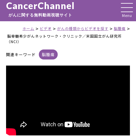
CancerChannel
がんに関する無料動画視聴サイト
>
>
>
>
ホーム
ビデオ
がんの種類からビデオを探す
脳腫瘍
脳脊髄希少がんネットワーク・クリニック／米国国立がん研究所
（NCI）
関連キーワード
脳腫瘍