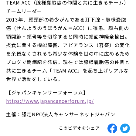
TEAM ACC（腺様嚢胞癌の仲間と共に生きるチーム）
チームリーダー
2013年、頭頸部の希少がんである耳下腺・腺様嚢胞
癌（せんようのうほうがん＝ACC）に罹患。顔右側の
顎関節・頬骨等を切除すると同時に顔面神経全摘出。
摂食に関する機能障害、アピアランス（容姿）の変化
を余儀なくされるも希少な体験を世の中に広めるため
ブログで闘病記を発信。現在では腺様嚢胞癌の仲間と
共に生きるチーム「TEAM ACC」を起ち上げリアルな
世界で活動をしている。
【ジャパンキャンサーフォーラム】
https://www.japancancerforum.jp/
主催：認定NPO法人キャンサーネットジャパン
このビデオをシェア：