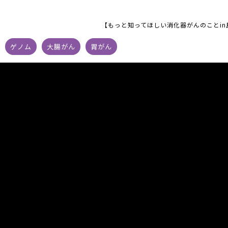
【もっと知ってほしい消化器がんのことi
ゲノム
大腸がん
胃がん