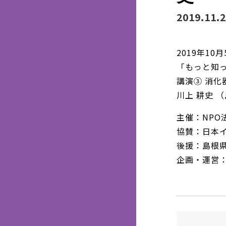
2019.11.
2019年10
「もっと知っ
講演③ 消
川上 耕史 
主催：NPO
協賛：日本
後援：島根県
企画・運営