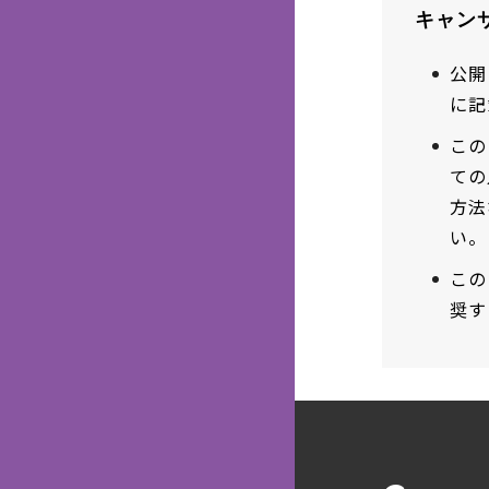
キャン
公開
に記
この
ての
方法
い。
この
奨す