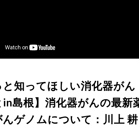
っと知ってほしい消化器がん
とin島根】消化器がんの最新
がんゲノムについて：川上 耕