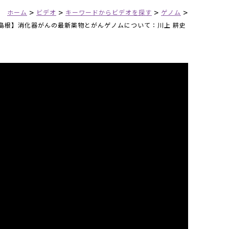
>
>
>
>
ホーム
ビデオ
キーワードからビデオを探す
ゲノム
n島根】消化器がんの最新薬物とがんゲノムについて：川上 耕史