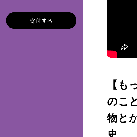
寄付する
【も
のこ
物と
史