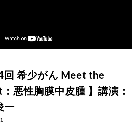
回 希少がん Meet the
ert：悪性胸膜中皮腫 】講演：
俊一
31