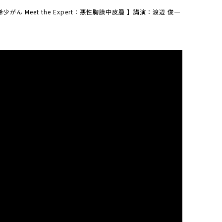
希少がん Meet the Expert：悪性胸膜中皮腫 】講演：渡辺 俊一