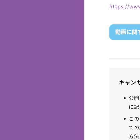
https://www
キャン
公開
に記
この
ての
方法