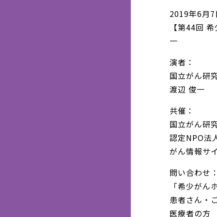
2019年6月
【第44回 希
一
演者：
国立がん研究
渡辺 俊一
共催：
国立がん研
認定NPO法
がん情報サ
問い合わせ
「希少がん
患者さん・ご家
医療者の方 03