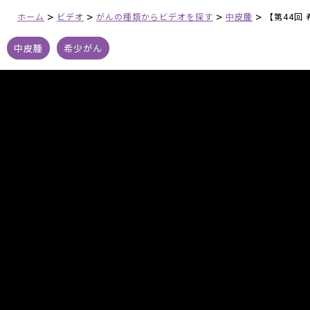
>
>
>
>
ホーム
ビデオ
がんの種類からビデオを探す
中皮腫
【第44回 
中皮腫
希少がん