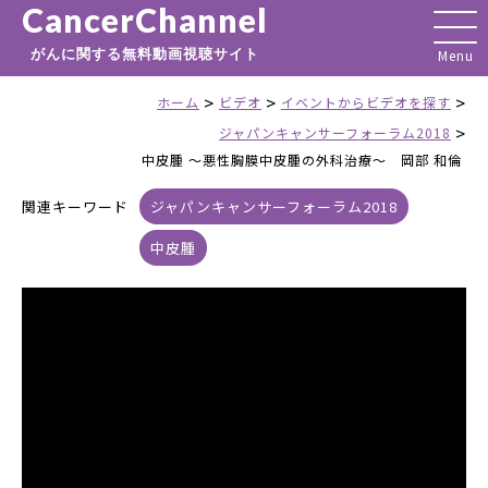
CancerChannel
がんに関する無料動画視聴サイト
>
>
>
ホーム
ビデオ
イベントからビデオを探す
>
ジャパンキャンサーフォーラム2018
中皮腫 ～悪性胸膜中皮腫の外科治療～ 岡部 和倫
関連キーワード
ジャパンキャンサーフォーラム2018
中皮腫