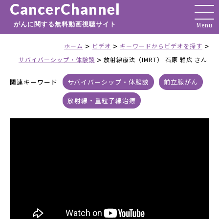
CancerChannel
がんに関する無料動画視聴サイト
>
>
>
ホーム
ビデオ
キーワードからビデオを探す
>
サバイバーシップ・体験談
放射線療法（IMRT） 石原 雅広 さん
関連キーワード
サバイバーシップ・体験談
前立腺がん
放射線・重粒子線治療