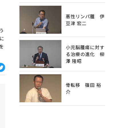
悪性リンパ腫 伊
豆津 宏二
う
に
を
小児脳腫瘍に対す
る治療の進化 柳
澤 隆昭
骨転移 篠田 裕
介