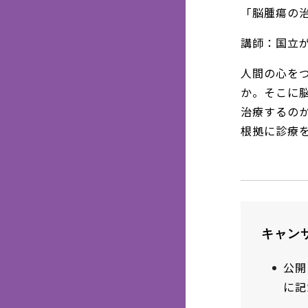
「脳腫瘍の
講師：国立が
人間の心を
か。そこに
治療するの
根拠に診療
キャン
公開
に記