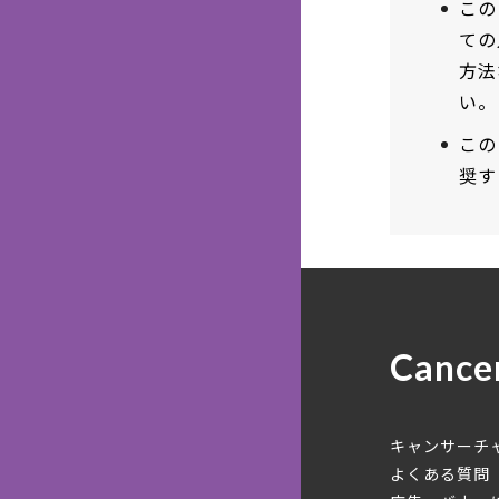
この
ての
方法
い。
この
奨す
Cance
キャンサーチ
よくある質問