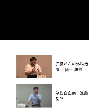
肝臓がんの外科治
療 國土 典宏
急性白血病 進藤
岳郎