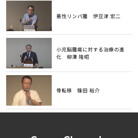
悪性リンパ腫 伊豆津 宏二
小児脳腫瘍に対する治療の進
化 柳澤 隆昭
骨転移 篠田 裕介