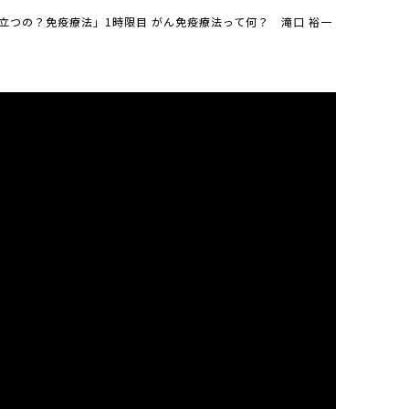
立つの？免疫療法」1時限目 がん免疫療法って何？ 滝口 裕一