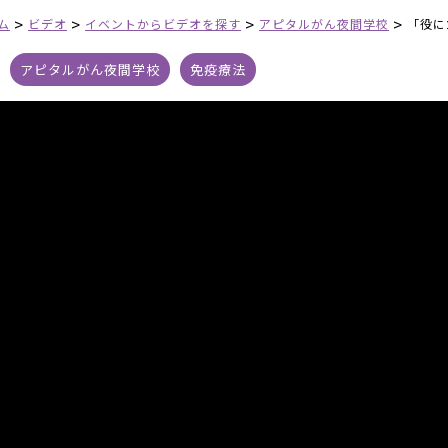
>
>
>
>
ム
ビデオ
イベントからビデオを探す
アピタルがん夜間学校
「役に
アピタルがん夜間学校
免疫療法