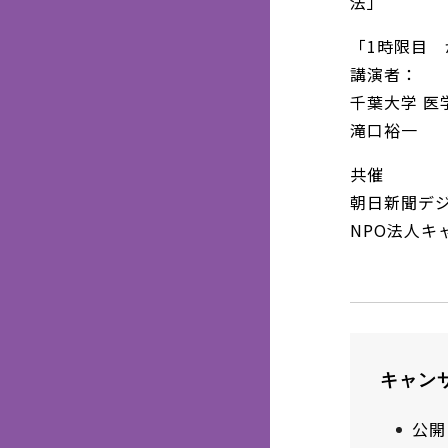
法」
「1時限目
講演者：
千葉大学 医
滝口裕一
共催
朝日新聞デ
NPO法人キ
キャン
公開