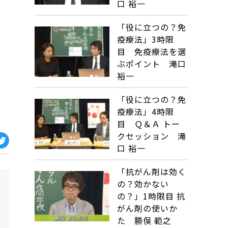
口 裕一
「役に立つの？免
疫療法」3時限
目 免疫療法を選
ぶポイント 滝口
裕一
「役に立つの？免
疫療法」4時限
目 Ｑ＆Ａ トー
クセッション 滝
口 裕一
「抗がん剤は効く
の？効かない
の？」1時限目 抗
がん剤の使いか
た 勝俣 範之