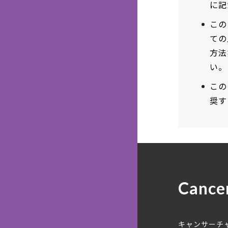
に記
この
ての
方法
い。
この
奨す
Cance
キャンサーチ