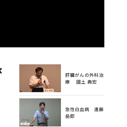
が
肝臓がんの外科治
療 國土 典宏
急性白血病 進藤
岳郎