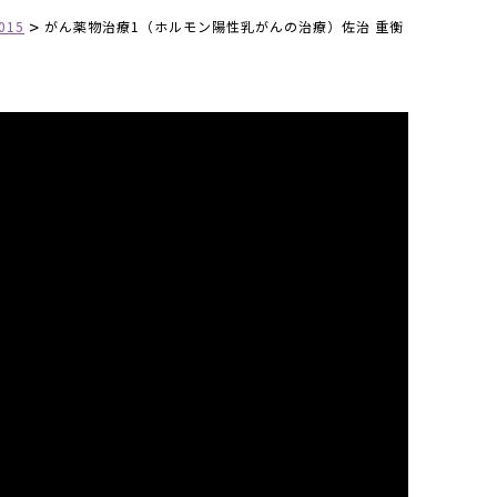
>
2015
がん薬物治療1（ホルモン陽性乳がんの治療）佐治 重衡