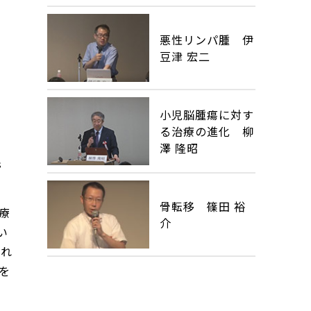
悪性リンパ腫 伊
豆津 宏二
小児脳腫瘍に対す
る治療の進化 柳
澤 隆昭
先
骨転移 篠田 裕
療
介
い
され
を